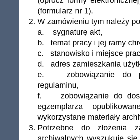
(oprócz formy elektroniczn
(formularz nr 1).
W zamówieniu tym należy po
a. sygnaturę akt,
b. temat pracy i jej ramy ch
c. stanowisko i miejsce pra
d. adres zamieszkania użyt
e. zobowiązanie do prze
regulaminu,
f. zobowiązanie do dost
egzemplarza opublikowa
wykorzystane materiały arch
Potrzebne do złożenia z
archiwalnych wyszukuje się