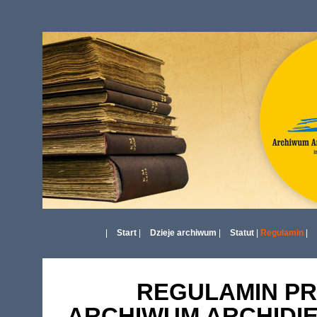
|
Start
|
Dzieje archiwum
|
Statut
|
Regulamin
|
REGULAMIN P
ARCHIWUM ARCHIDI